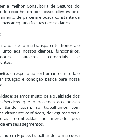
 ser a melhor Consultoria de Seguros do
endo reconhecida por nossos clientes pelo
namento de parceria e busca constante da
 mais adequada às suas necessidades.
:
: atuar de forma transparente, honesta e
 junto aos nossos clientes, funcionários,
cedores, parceiros comerciais e
entes.
eito: o respeito ao ser humano em toda e
er situação é condição básica para nossa
a.
idade: zelamos muito pela qualidade dos
os/serviços que oferecemos aos nossos
es. Sendo assim, só trabalhamos com
s altamente confiáveis, de Seguradoras e
doras reconhecidas no mercado pela
cia em seus segmentos.
alho em Equipe: trabalhar de forma coesa