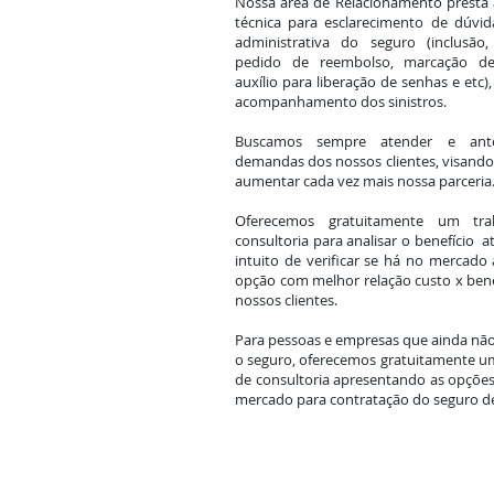
Nossa área de Relacionamento presta 
técnica para esclarecimento de dúvid
administrativa do seguro (inclusão,
pedido de reembolso, marcação d
auxílio para liberação de senhas e etc)
acompanhamento dos sinistros.
Buscamos sempre atender e ante
demandas dos nossos clientes, visando f
aumentar cada vez mais nossa parceria
Oferecemos gratuitamente um tra
consultoria para analisar o benefício a
intuito de verificar se há no mercado
opção com melhor relação custo x bene
nossos clientes.
Para pessoas e empresas que ainda n
o seguro, oferecemos gratuitamente u
de consultoria apresentando as opções
mercado para contratação do seguro d