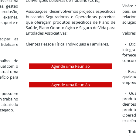
Convenções Coletivas de Trabalho (CCTs);
assessoria
Visão:
as, gestão
Associações: desenvolvemos projetos específicos
país, s
 exclusão,
buscando Seguradoras e Operadoras parceiras
relacio
e exames,
que ofereçam produtos específicos de Plano de
solução
, suporte e
Saúde, Plano Odontológico e Seguro de Vida para
Entidades Associativas;
Valores
cipar as
Clientes Pessoa Física: Individuais e Familiares.
- Ética
idelizar e
íntegra
.
forne
concorr
balho de
tual com o
Agende uma Reunião
- Resp
 atual uma
qualqu
fício para
empres
Agende uma Reunião
- Qual
ão possuem
produt
m trabalho
client
 atuais do
produto
esejado.
Opera
excelên
- Trab