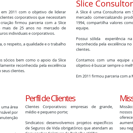
Slice Consultor
a em 2011 com o objetivo de liderar
A Slice é uma Consultoria em
clientes corporativos que necessitam
mercado comercializando produ
criação firmou parceria com a Slice
1994, compartilha valores como
há mais de 25 anos no mercado de
equipe.
ros individuais e corporativos.
Possui sólida experiência n
, o respeito, a qualidade e o trabalho
reconhecida pela excelência no
clientes.
us sócios bem como o apoio da Slice
Contamos com uma equipe alt
lamente reconhecida pela excelência
objetivo é buscar sempre o melh
seus clientes.
Em 2011 firmou parceria com a M
Perfil de Clientes
Miss
Clientes Corporativos: empresas de grande,
Missão
m uma área
médio e pequeno porte;
nossos 
nsável por
ofere
anutenção
Sindicatos: desenvolvemos projetos específicos
aument
de Seguros de Vida obrigatórios que atendam as
seu neg